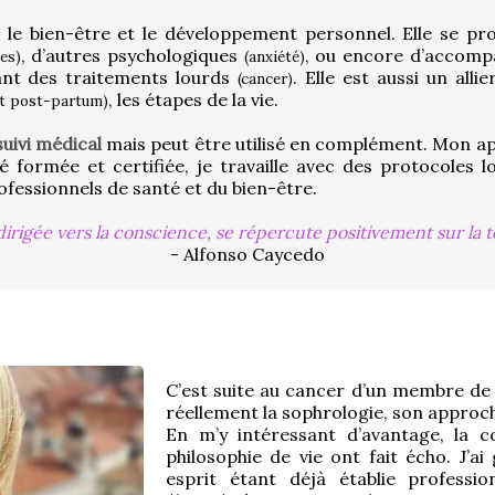
r le bien-être et le développement personnel. Elle se p
, d’autres psychologiques 
, ou encore d’accompag
es)
(anxiété)
ant des traitements lourds 
(cancer)
, les étapes de la vie.
et post-partum)
suivi médical
 mais peut être utilisé en complément. Mon app
té formée et certifiée, je travaille avec des protocoles 
fessionnels de santé et du bien-être.
dirigée vers la conscience, se répercute positivement sur la t
- Alfonso Caycedo
C’est suite au cancer d’un membre de m
réellement la sophrologie, son approche
En m’y intéressant d’avantage, la c
philosophie de vie ont fait écho. J’a
esprit étant déjà établie professio