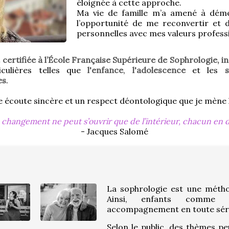
éloignée à cette approche.
Ma vie de famille m’a amené à déména
l’opportunité de me reconvertir et 
personnelles avec mes valeurs professi
 certifiée à l’École Française Supérieure de Sophrologie, i
culières telles que 
l'enfance
, 
l'adolescence
 et les 
s
es
.
une écoute sincère et un respect déontologique que je mè
changement ne peut s’ouvrir que de l’intérieur, chacun en d
- Jacques Salomé
La sophrologie est une métho
Ainsi, enfants comme se
accompagnement en toute sérén
Selon le public, des thèmes pe