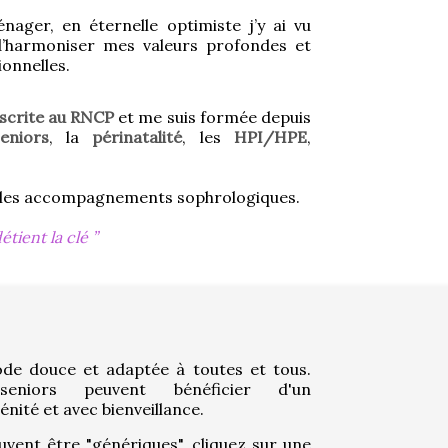
ger, en éternelle optimiste j’y ai vu 
d’harmoniser mes valeurs profondes et 
onnelles.
nscrite au RNCP
 et me suis formée depuis 
eniors
, la 
périnatalité
, les 
HPI/HPE
, 
ne les accompagnements sophrologiques.
étient la clé
de douce et adaptée à toutes et tous. 
niors peuvent bénéficier d'un 
ité et avec bienveillance.
uvent être "génériques", cliquez sur une 