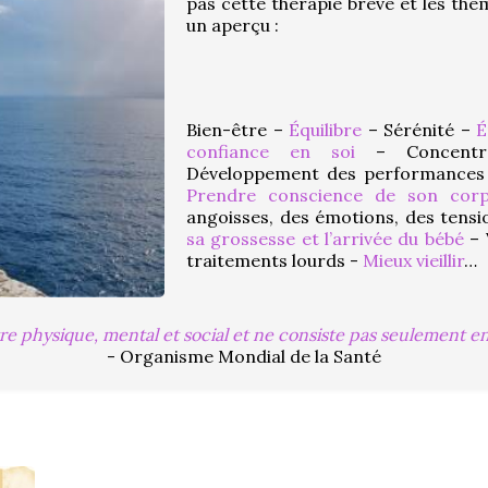
pas cette thérapie brève et les thèm
un aperçu :
Bien-être – 
Équilibre
 – Sérénité – 
É
confiance en soi
 – Concentr
Développement des performances
Prendre conscience de son cor
angoisses, des émotions, des tensi
sa grossesse et l’arrivée du bébé
 – 
traitements lourds - 
Mieux vieillir
…
re physique, mental et social et ne consiste pas seulement e
- Organisme Mondial de la Santé